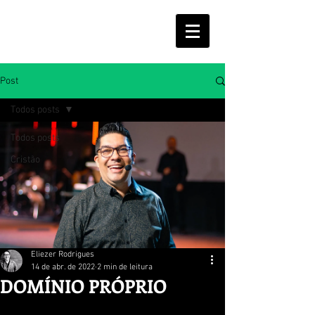
ELIEZER RODRIGUES
Post
Todos posts
Todos posts
Cristão
Eliezer Rodrigues
14 de abr. de 2022
2 min de leitura
DOMÍNIO PRÓPRIO