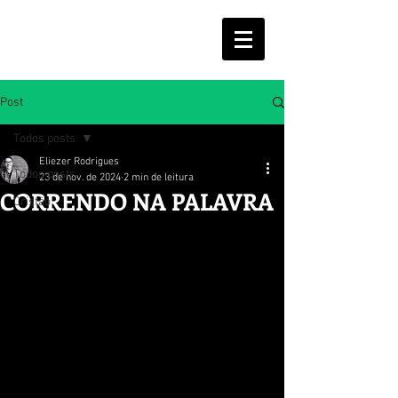
ELIEZER RODRIGUES
Post
Todos posts
Eliezer Rodrigues
Todos posts
23 de nov. de 2024
2 min de leitura
CORRENDO NA PALAVRA
Cristão