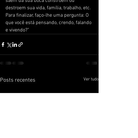
saem da sua boca constroem ou 
destroem sua vida, família, trabalho, etc. 
Para finalizar, faço-lhe uma pergunta: O 
que você está pensando, crendo, falando 
e vivendo?”
Ver tudo
Posts recentes